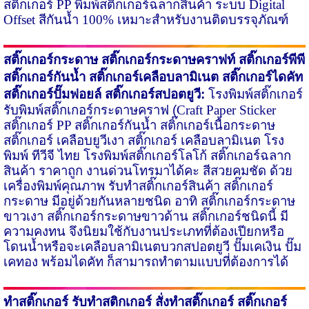
สติ๊กเกอร์
PP
พิมพ์สติ๊กเกอร์ฉลากสินค้า ระบบ
Digital
Offset
สีกันน้ำ
100%
เหมาะสำหรับงานติดบรรจุภัณฑ์
สติ๊กเกอร์กระดาษ
สติ๊กเกอร์กระดาษคราฟท์ สติ๊กเกอร์พีพี
สติ๊กเกอร์กันน้ำ สติ๊กเกอร์เคลือบลามิเนต สติ๊กเกอร์ไดคัท
สติ๊กเกอร์ปั๊มฟอยล์ สติ๊กเกอร์สปอตยูวี:
โรงพิมพ์สติ๊กเกอร์
รับพิมพ์สติ๊กเกอร์กระดาษคราฟ
(
Craft Paper Sticker
สติ๊กเกอร์
PP
สติ๊กเกอร์กันน้ำ สติ๊กเกอร์เนื้อกระดาษ
สติ๊กเกอร์ เคลือบยูวีเงา สติ๊กเกอร์ เคลือบลามิเนต โรง
พิมพ์ ทีวีจี ไทย โรงพิมพ์สติ๊กเกอร์โลโก้ สติ๊กเกอร์ฉลาก
สินค้า ราคาถูก งานด่วนโทรมาได้คะ สีสวยคมชัด ด้วย
เครื่องพิมพ์คุณภาพ รับทำสติ๊กเกอร์สินค้า สติ๊กเกอร์
กระดาษ มีอยู่ด้วยกันหลายชนิด อาทิ สติ๊กเกอร์กระดาษ
ขาวเงา สติ๊กเกอร์กระดาษขาว​ด้าน สติ๊กเกอร์ชนิดนี้ มี
ความคงทน จึงนิยมใช้กับงานประเภทที่ต้องเปียกหรือ
โดนน้ำหรือ​จะเคลือบลามิเนตบวกสปอตยูวี ปั๊มเคเงิน ปั๊ม
เคทอง พร้อมไดคัท ก็สามารถทำตามแบบที่​ต้องการได้
ทำสติ๊กเกอร์
รับทำสติกเกอร์
สั่งทำสติ๊กเกอร์ สติ๊กเกอร์