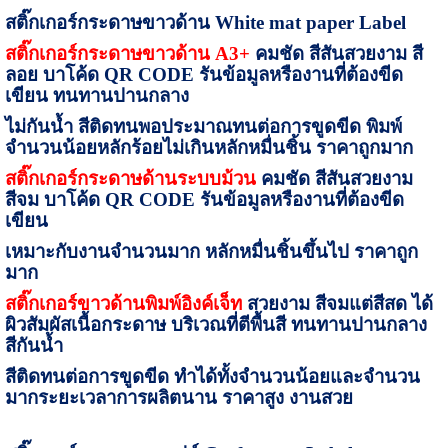
สติ๊กเกอร์กระดาษขาวด้าน
White mat paper Label
สติ๊กเกอร์กระดาษขาวด้าน
A
3+
คมชัด สีสันสวยงาม สี
ลอย บาโค้ด
QR CODE
รันข้อมูลหรืองานที่ต้องขีด
เขียน ทนทานปานกลาง
ไม่กันน้ำ สีติดทนพอประมาณทนต่อการขูดขีด พิมพ์
จำนวนน้อยหลักร้อยไม่เกินหลักหมื่นชิ้น ราคาถูกมาก
สติ๊กเกอร์กระดาษด้านระบบม้วน
คมชัด สีสันสวยงาม
สีจม บาโค้ด
QR CODE
รันข้อมูลหรืองานที่ต้องขีด
เขียน
เหมาะกับงานจำนวนมาก หลักหมื่นชิ้นขึ้นไป ราคาถูก
มาก
สติ๊กเกอร์ขาวด้านพิมพ์อิงค์เจ็ท
สวยงาม สีจมแต่สีสด ได้
ผิวสัมผัสเนื้อกระดาษ บริเวณที่ตีพื้นสี ทนทานปานกลาง
สีกันน้ำ
สีติดทนต่อการขูดขีด ทำได้ทั้งจำนวนน้อยและจำนวน
มากระยะเวลาการผลิตนาน ราคาสูง งานสวย