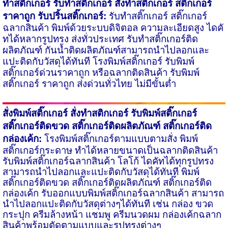
ทำสติ๊กเกอร์
รับทำสติกเกอร์
สั่งทำสติ๊กเกอร์ สติ๊กเกอร์
ราคาถูก รับปริ้นสติ๊กเกอร์:
รับทำสติ๊กเกอร์ สติ๊กเกอร์
ฉลากสินค้า พิมพ์ด้วยระบบดิจิตอล ความละเอียดสูง ไดคั​
ทได้หลากรูปทรง ส่งทั่วประเทศ รับทำสติ๊กเกอร์ติด
ผลิตภัณฑ์
กันน้ำติดผลิตภัณฑ์สามารถนำไปลอก​และ
แปะติดกับวัสดุได้ทันที โรงพิมพ์สติ๊กเกอร์
รับพิมพ์
สติ๊กเกอร์ด่วน
ราคาถูก หรือฉลากติดสินค้า รับพิมพ์
สติ๊กเกอร์ ราคาถูก ส่งด่วนทั่วไทย ไม่มีขั้นต่ำ
สั่งพิมพ์สติ๊กเกอร์ สั่งทำสติกเกอร์
รับพิมพ์สติ๊กเกอร์
สติ๊กเกอร์ติดขวด สติ๊กเกอร์ติดผลิตภัณฑ์ สติ๊กเกอร์ติด
กล่องเค้ก:
โรงพิมพ์สติ๊กเกอร์ตามแบบตามสั่ง พิมพ์
สติ๊กเกอร์กระดาษ ทำได้หลายขนาดเป็นฉลากติดสินค้า
รับพิมพ์สติ๊กเกอร์ฉลากสินค้า โลโก้ ไดคัทได้ทุกรูปทรง
สามารถนำไปลอก​และแปะติดกับวัสดุได้ทันที พิมพ์
สติ๊กเกอร์ติดขวด สติ๊กเกอร์ติดผลิตภัณฑ์ สติ๊กเกอร์ติด
กล่องเค้ก
รับออกแบบพิมพ์สติ๊กเกอร์ฉลากสินค้า
สามารถ
นำไปลอกแปะติดกับวัสดุ​ต่างๆได้ทันที เช่น กล่อง ขวด
กระปุก ครีมล้างหน้า แชมพู ครีมนวดผม กล่องเค้ก​ ฉลาก
สินค้าพร้อมตัดตามแบบและรูปทรงต่างๆ