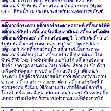
สติ๊กเกอร์กระดาษขาว
สติ๊กเกอร์กระดาษคราฟท์
สติ๊กเกอร์
PP
พิมพ์สติ๊กเกอร์ฉลากสินค้า ระบบ
Digital
Offset
สีกันน้ำ
100%
เหมาะสำหรับงานติดบรรจุภัณฑ์
สติ๊กเกอร์กระดาษ
สติ๊กเกอร์กระดาษคราฟท์ สติ๊กเกอร์พีพี
สติ๊กเกอร์กันน้ำ สติ๊กเกอร์เคลือบลามิเนต สติ๊กเกอร์ไดคัท
สติ๊กเกอร์ปั๊มฟอยล์ สติ๊กเกอร์สปอตยูวี:
โรงพิมพ์สติ๊กเกอร์
รับพิมพ์สติ๊กเกอร์กระดาษคราฟ
(
Craft Paper Sticker
สติ๊กเกอร์
PP
สติ๊กเกอร์กันน้ำ สติ๊กเกอร์เนื้อกระดาษ
สติ๊กเกอร์ เคลือบยูวีเงา สติ๊กเกอร์ เคลือบลามิเนต โรง
พิมพ์ ทีวีจี ไทย โรงพิมพ์สติ๊กเกอร์โลโก้ สติ๊กเกอร์ฉลาก
สินค้า ราคาถูก งานด่วนโทรมาได้คะ สีสวยคมชัด ด้วย
เครื่องพิมพ์คุณภาพ รับทำสติ๊กเกอร์สินค้า สติ๊กเกอร์
กระดาษ มีอยู่ด้วยกันหลายชนิด อาทิ สติ๊กเกอร์กระดาษ
ขาวเงา สติ๊กเกอร์กระดาษขาว​ด้าน สติ๊กเกอร์ชนิดนี้ มี
ความคงทน จึงนิยมใช้กับงานประเภทที่ต้องเปียกหรือ
โดนน้ำหรือ​จะเคลือบลามิเนตบวกสปอตยูวี ปั๊มเคเงิน ปั๊ม
เคทอง พร้อมไดคัท ก็สามารถทำตามแบบที่​ต้องการได้